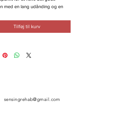
en med en lang udånding og en
af at have god tid med indåndingen
rke krop og hjerne positivt.
Tilføj til kurv
audio-træning arbejder vi på at
e udåndingen. Uden at det bliver
t arbejder vi os gradvist henimod
 vejret. Undersøger det
de i at vente med at ånde ind. Vi
us på mellemgulvet, musklen der
 sig op og ned i bunden af
e. I den sidste del arbejder vi med
 og undersøger den afspændte
med udåndingen.
sensingrehab@gmail.com
 med en langvarig hjernerystelse
hjerne have stor gavn af at få ro på
edræt.
ræningen er for dig som har
ger i livet. På alle fronter. Mentalt