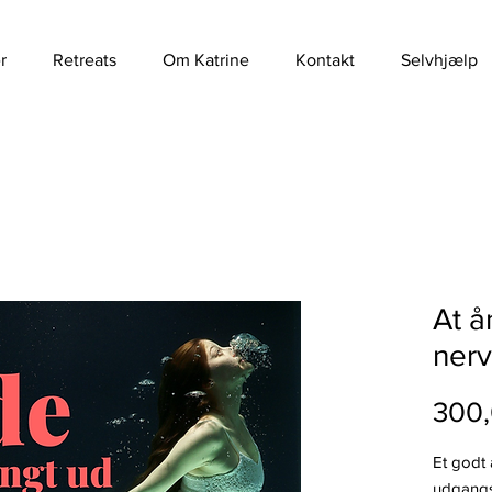
r
Retreats
Om Katrine
Kontakt
Selvhjælp
At å
ner
300,
Et godt
udgangs