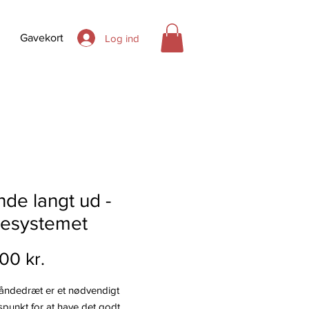
Gavekort
Log ind
nde langt ud -
vesystemet
Pris
00 kr.
 åndedræt er et nødvendigt
punkt for at have det godt.