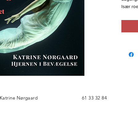
Især ro
følelse 
kan påvi
I denne 
forlæng
anstreng
at holde
ubesvære
har fok
bevæger
ribbenen
stemmen
stemme 
Katrine Nørgaard
61 33 32 84
Døjer du
kan din 
dit ånd
Audio-t
udfordrin