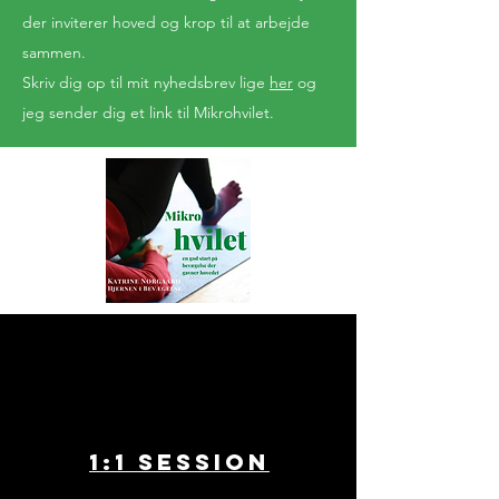
der inviterer hoved og krop til at arbejde
sammen.
Skriv dig op til mit nyhedsbrev
lige
her
og
jeg sender dig et link til Mikrohvilet.
1:1 session