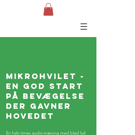
Mikrohvilet -
en god start
på
bevægelse
der gavner
hovedet
En halv times audio-træning med blød lyd