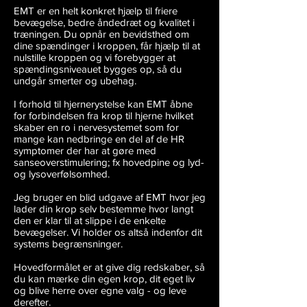
EMT er en helt konkret hjælp til friere
bevægelse, bedre åndedræt og kvalitet i
træningen. Du opnår en bevidsthed om
dine spændinger i kroppen, får hjælp til at
nulstille kroppen og vi forebygger at
spændingsniveauet bygges op, så du
undgår smerter og ubehag.
I forhold til hjernerystelse kan EMT åbne
for forbindelsen fra krop til hjerne hvilket
skaber en ro i nervesystemet som for
mange kan nedbringe en del af de HR
symptomer der har at gøre med
sanseoverstimulering; fx hovedpine og lyd-
og lysoverfølsomhed.
Jeg bruger en blid udgave af EMT hvor jeg
lader din krop selv bestemme hvor langt
den er klar til at slippe i de enkelte
bevægelser. Vi holder os altså indenfor dit
systems begrænsninger.
Hovedformålet er at give dig redskaber, så
du kan mærke din egen krop, dit eget liv
og blive herre over egne valg - og leve
derefter.